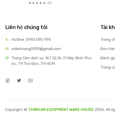
(0)
Liên hệ chúng tôi
Tài kh
Hotline: 0943 090 995
Trang ch
vokehoang0909@gmail.com
Đơn hà
Trung tâm dịch vụ: 167 QL1A, P.Hiệp Bình Phư
Đánh gia
ớc, TP.Thủ Đức, TP.HCM
Trang ca
Copyright ©
THIBICAR EQUIPMENT WARE HOUSE
2026. All ri