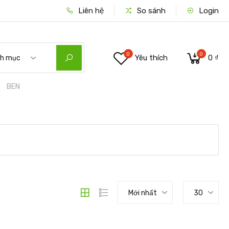
Liên hệ
So sánh
Login
0
0
Yêu thích
0 ₫
nh mục
BEN
Mới nhất
30