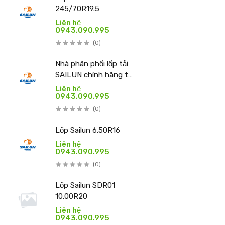
245/70R19.5
Liên hệ
0943.090.995
(0)
Nhà phân phối lốp tải
SAILUN chính hãng tại
Việt Nam – THIBICAR
Liên hệ
0943.090.995
(0)
Lốp Sailun 6.50R16
Liên hệ
0943.090.995
(0)
Lốp Sailun SDR01
10.00R20
Liên hệ
0943.090.995