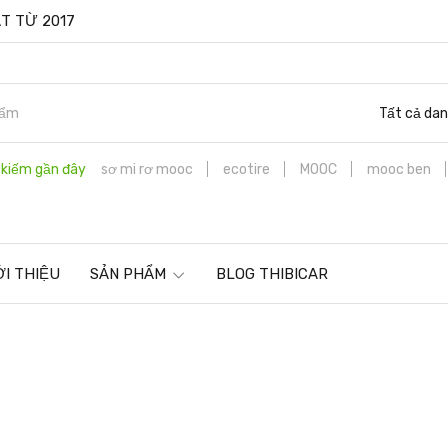
T TỪ 2017
Tất cả da
 kiếm gần đây
sơ mi rơ mooc
ecotire
MOOC
mooc ben
ỚI THIỆU
SẢN PHẨM
BLOG THIBICAR