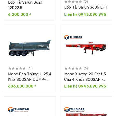
Lốp Tải Sailun S621
(0)
Lốp Tải Sailun S606 EFT
12R22.5
6.200.000 ₫
Liên hệ 0943.090.995
(0)
(0)
Mooc Ben Thùng U 25.4
Mooc Xương 20 Feet 3
Khối SOOSAN DUMP-
Cầu 4 Khóa SOOSAN -
250A-2
10M7
606.000.000 ₫
Liên hệ 0943.090.995