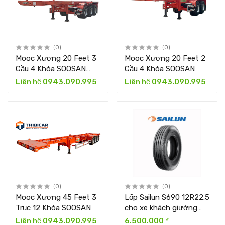
(0)
(0)
Mooc Xương 20 Feet 3
Mooc Xương 20 Feet 2
Cầu 4 Khóa SOOSAN
Cầu 4 Khóa SOOSAN
New
Liên hệ 0943.090.995
Liên hệ 0943.090.995
(0)
(0)
Mooc Xương 45 Feet 3
Lốp Sailun S690 12R22.5
Trục 12 Khóa SOOSAN
cho xe khách giường
nằm
Liên hệ 0943.090.995
6.500.000 ₫