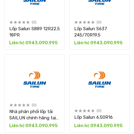
(0)
(0)
Lốp Sailun S889 12R22.5
Lốp Sailun S637
18PR
245/70R19.5
Liên hệ 0943.090.995
Liên hệ 0943.090.995
(0)
Nhà phân phối lốp tải
(0)
Lốp Sailun 6.50R16
SAILUN chính hãng tại
Việt Nam – THIBICAR
Liên hệ 0943.090.995
Liên hệ 0943.090.995