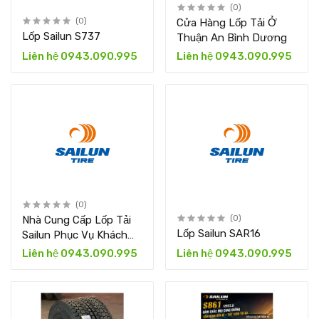
(0)
(0)
Cửa Hàng Lốp Tải Ở
Lốp Sailun S737
Thuận An Bình Dương
Liên hệ 0943.090.995
Liên hệ 0943.090.995
(0)
Nhà Cung Cấp Lốp Tải
(0)
Lốp Sailun SAR16
Sailun Phục Vụ Khách
Hàng Tại Tân Uyên Bình
Liên hệ 0943.090.995
Liên hệ 0943.090.995
Dương