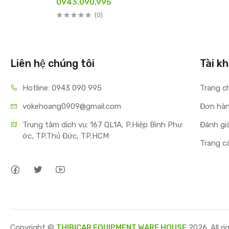
0943.090.995
(0)
Liên hệ chúng tôi
Tài kh
Hotline: 0943 090 995
Trang ch
vokehoang0909@gmail.com
Đơn hà
Trung tâm dịch vụ: 167 QL1A, P.Hiệp Bình Phư
Đánh gia
ớc, TP.Thủ Đức, TP.HCM
Trang ca
Copyright ©
THIBICAR EQUIPMENT WARE HOUSE
2026. All ri