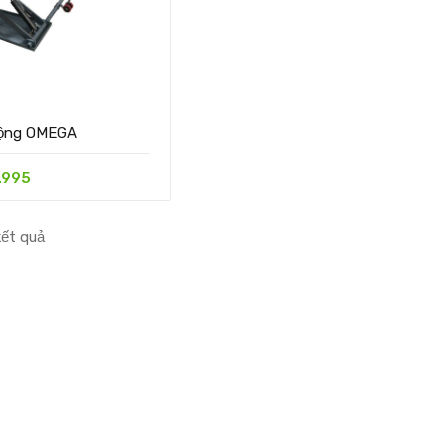
động OMEGA
.995
kết quả