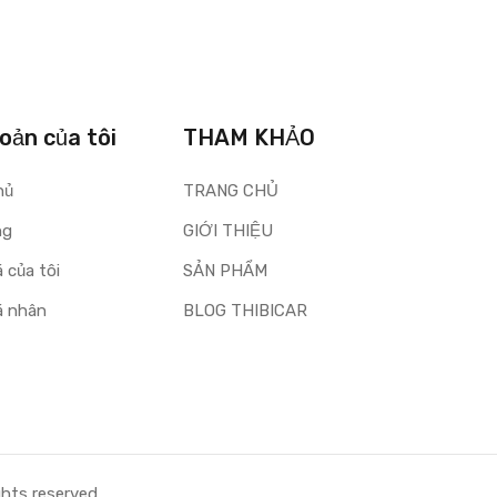
oản của tôi
THAM KHẢO
ủ
TRANG CHỦ
ng
GIỚI THIỆU
́ của tôi
SẢN PHẨM
́ nhân
BLOG THIBICAR
ghts reserved.