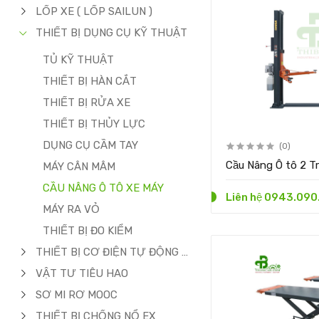
LỐP XE ( LỐP SAILUN )
THIẾT BỊ DỤNG CỤ KỸ THUẬT
TỦ KỸ THUẬT
THIẾT BỊ HÀN CẮT
THIẾT BỊ RỬA XE
THIẾT BỊ THỦY LỰC
DỤNG CỤ CẦM TAY
(0)
Cầu Nâng Ô tô 2 
MÁY CÂN MÂM
CẦU NÂNG Ô TÔ XE MÁY
Liên hệ 0943.090
MÁY RA VỎ
THIẾT BỊ ĐO KIỂM
THIẾT BỊ CƠ ĐIỆN TỰ ĐỘNG HÓA
VẬT TƯ TIÊU HAO
SƠ MI RƠ MOOC
THIẾT BỊ CHỐNG NỔ EX