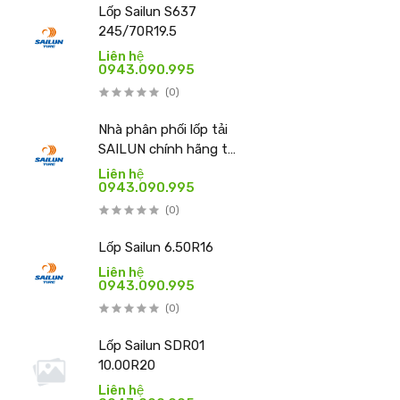
Lốp Sailun S637
245/70R19.5
Liên hệ
0943.090.995
(0)
Nhà phân phối lốp tải
SAILUN chính hãng tại
Việt Nam – THIBICAR
Liên hệ
0943.090.995
(0)
Lốp Sailun 6.50R16
Liên hệ
0943.090.995
(0)
Lốp Sailun SDR01
10.00R20
Liên hệ