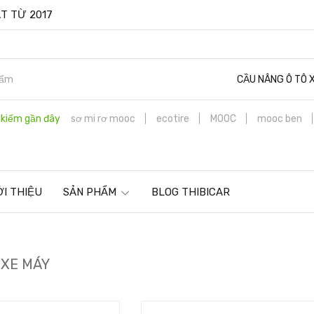
T TỪ 2017
CẦU NÂNG Ô TÔ 
 kiếm gần đây
sơ mi rơ mooc
ecotire
MOOC
mooc ben
ỚI THIỆU
SẢN PHẨM
BLOG THIBICAR
 XE MÁY