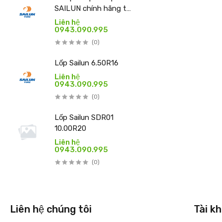
SAILUN chính hãng tại
Việt Nam – THIBICAR
Liên hệ
0943.090.995
(0)
Lốp Sailun 6.50R16
Liên hệ
0943.090.995
(0)
Lốp Sailun SDR01
10.00R20
Liên hệ
0943.090.995
(0)
Liên hệ chúng tôi
Tài kh