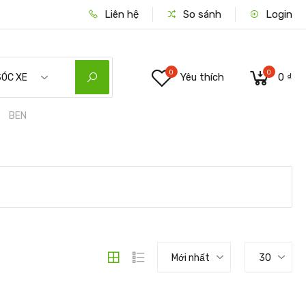
Liên hệ
So sánh
Login
0
0
Yêu thích
0 ₫
SÓC XE
BEN
Mới nhất
30