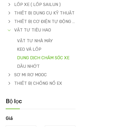
LỐP XE ( LỐP SAILUN )
THIẾT BỊ DỤNG CỤ KỸ THUẬT
THIẾT BỊ CƠ ĐIỆN TỰ ĐỘNG HÓA
VẬT TƯ TIÊU HAO
VẬT TƯ NHÀ MÁY
KEO VÁ LỐP
DUNG DỊCH CHĂM SÓC XE
DẦU NHỚT
SƠ MI RƠ MOOC
THIẾT BỊ CHỐNG NỔ EX
Bộ lọc
Giá