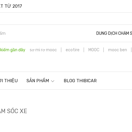
T TỪ 2017
DUNG DỊCH CHĂM 
 kiếm gần đây
sơ mi rơ mooc
ecotire
MOOC
mooc ben
ỚI THIỆU
SẢN PHẨM
BLOG THIBICAR
M SÓC XE