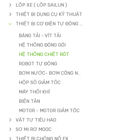
LỐP XE ( LỐP SAILUN )
THIẾT BỊ DỤNG CỤ KỸ THUẬT
THIẾT BỊ CƠ ĐIỆN TỰ ĐỘNG HÓA
BĂNG TẢI - VÍT TẢI
HỆ THỐNG ĐÓNG GÓI
HỆ THỐNG CHIẾT RÓT
ROBOT TỰ ĐỘNG
BƠM NƯỚC- BƠM CÔNG NGHIỆP
HỘP SỐ GIẢM TỐC
MÁY THỔI KHÍ
BIẾN TẦN
MOTOR - MOTOR GIẢM TỐC
VẬT TƯ TIÊU HAO
SƠ MI RƠ MOOC
THIẾT BỊ CHỐNG NỔ EX