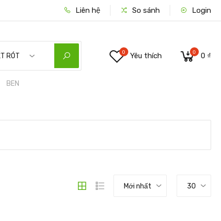
Liên hệ
So sánh
Login
0
0
Yêu thích
0 ₫
ẾT RÓT
BEN
Mới nhất
30