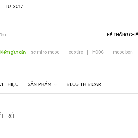
T TỪ 2017
HỆ THỐNG CHI
 kiếm gần đây
sơ mi rơ mooc
ecotire
MOOC
mooc ben
ỚI THIỆU
SẢN PHẨM
BLOG THIBICAR
ẾT RÓT