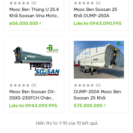
(0)
(0)
Mooc Ben Thùng U 25.4
Mooc Ben Soosan 25
Khối Soosan Vina Motor
Khối DUMP-250A
Model DUMP-250A
606.000.000 ₫
Liên hệ 0943.090.995
(0)
(0)
Mooc Ben Soosan DV-
DUMP-250A Mooc Ben
DSKS-230FCH Chân
Soosan 25 Khối
Rút
Liên hệ 0943.090.995
575.000.000 ₫
Hiển thị từ 1-10 của 10 kết quả