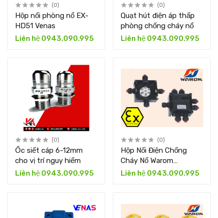
(0)
(0)
Hộp nối phòng nổ EX-
Quạt hút điện áp thấp
HD51 Venas
phòng chống cháy nổ
Liên hệ 0943.090.995
Liên hệ 0943.090.995
(0)
(0)
Ốc siết cáp 6-12mm
Hộp Nối Điện Chống
cho vị trí nguy hiểm
Cháy Nổ Warom
BXJ8050-20/6
Liên hệ 0943.090.995
Liên hệ 0943.090.995