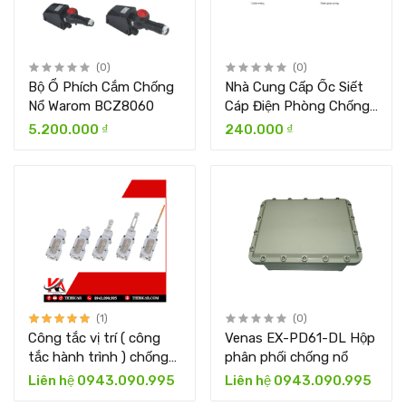
(0)
(0)
Bộ Ổ Phích Cắm Chống
Nhà Cung Cấp Ốc Siết
Nổ Warom BCZ8060
Cáp Điện Phòng Chống
Nổ
5.200.000 ₫
240.000 ₫
(1)
(0)
Công tắc vị trí ( công
Venas EX-PD61-DL Hộp
tắc hành trình ) chống
phân phối chống nổ
cháy nổ Warom HRZX91
Liên hệ 0943.090.995
Liên hệ 0943.090.995