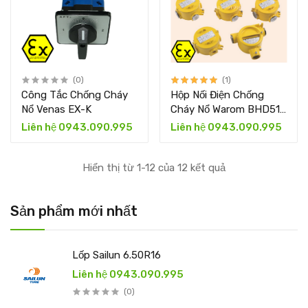
(0)
(1)
Công Tắc Chống Cháy
Hộp Nối Điện Chống
Nổ Venas EX-K
Cháy Nổ Warom BHD51
Serise
Liên hệ 0943.090.995
Liên hệ 0943.090.995
Hiển thị từ 1-12 của 12 kết quả
Sản phẩm mới nhất
Lốp Sailun 6.50R16
Liên hệ 0943.090.995
(0)