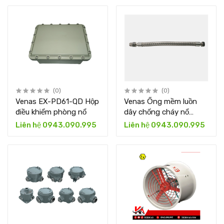
(0)
(0)
Venas EX-PD61-QD Hộp
Venas Ống mềm luồn
điều khiểm phòng nổ
dây chống cháy nổ
Series EX-NG
Liên hệ 0943.090.995
Liên hệ 0943.090.995