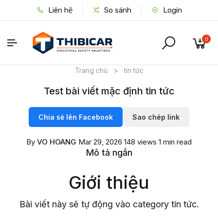
Liên hệ
So sánh
Login
0
Trang chủ
>
tin tức
Test bài viết mặc định tin tức
Chia sẻ lên Facebook
Sao chép link
By
VO HOANG
Mar 29, 2026
148 views
1 min read
Mô tả ngắn
Giới thiệu
Bài viết này sẽ tự động vào category tin tức.