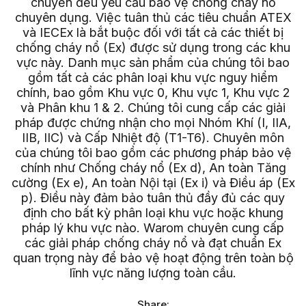
chuyển đều yêu cầu bảo vệ chống cháy nổ
chuyên dụng. Việc tuân thủ các tiêu chuẩn ATEX
và IECEx là bắt buộc đối với tất cả các thiết bị
chống cháy nổ (Ex) được sử dụng trong các khu
vực này. Danh mục sản phẩm của chúng tôi bao
gồm tất cả các phân loại khu vực nguy hiểm
chính, bao gồm Khu vực 0, Khu vực 1, Khu vực 2
và Phân khu 1 & 2. Chúng tôi cung cấp các giải
pháp được chứng nhận cho mọi Nhóm Khí (I, IIA,
IIB, IIC) và Cấp Nhiệt độ (T1-T6). Chuyên môn
của chúng tôi bao gồm các phương pháp bảo vệ
chính như Chống cháy nổ (Ex d), An toàn Tăng
cường (Ex e), An toàn Nội tại (Ex i) và Điều áp (Ex
p). Điều này đảm bảo tuân thủ đầy đủ các quy
định cho bất kỳ phân loại khu vực hoặc khung
pháp lý khu vực nào. Warom chuyên cung cấp
các giải pháp chống cháy nổ và đạt chuẩn Ex
quan trọng này để bảo vệ hoạt động trên toàn bộ
lĩnh vực năng lượng toàn cầu.
Share: